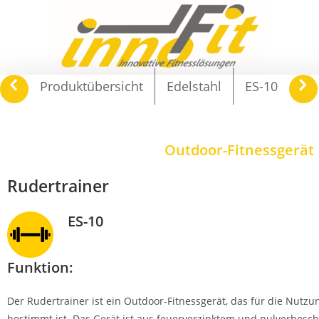
navigate_before
keyboard_arrow_right
Produktübersicht
Edelstahl
ES-10
Outdoor-Fitnessgerät
Rudertrainer
ES-10
Funktion:
Der Rudertrainer ist ein Outdoor-Fitnessgerät, das für die Nutzu
bestimmt ist. Das Gerät ist aus feuerverzinktem und pulverbesch