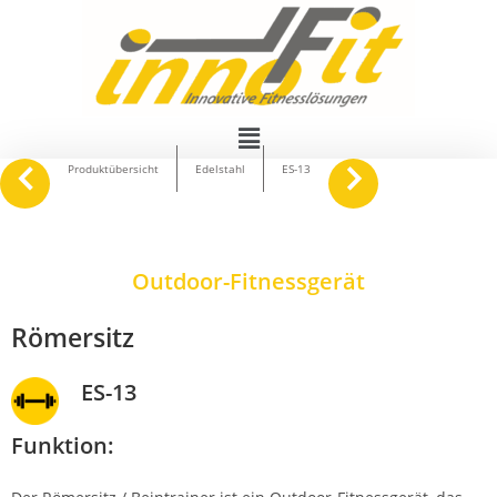
navigate_before
keyboard_arrow_right
Produktübersicht
Edelstahl
ES-13
Outdoor-Fitnessgerät
Römersitz
ES-13
Funktion: