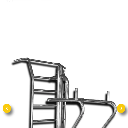
1 / 3
❮
❯