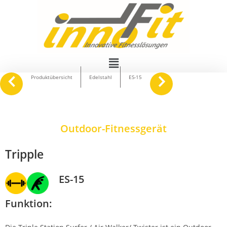
navigate_before
keyboard_arrow_right
Produktübersicht
Edelstahl
ES-15
Outdoor-Fitnessgerät
Tripple
ES-15
Funktion: