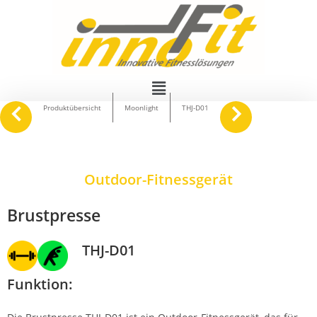
navigate_before
keyboard_arrow_right
Produktübersicht
Moonlight
THJ-D01
Outdoor-Fitnessgerät
Brustpresse
THJ-D01
Funktion: