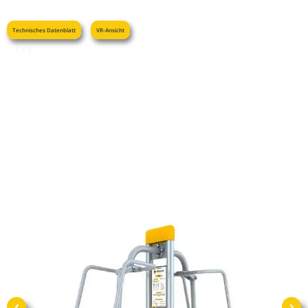
Technisches Datenblatt
VR-Ansicht
1 / 3
❮
❯