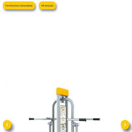
Technisches Datenblatt
VR-Ansicht
1 / 3
❮
❯