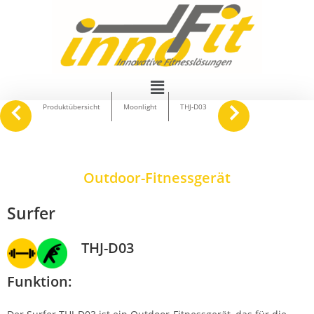
navigate_before
keyboard_arrow_right
Produktübersicht
Moonlight
THJ-D03
Outdoor-Fitnessgerät
Surfer
THJ-D03
Funktion: