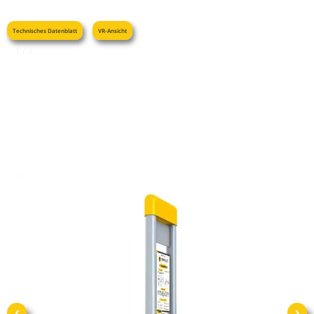
Technisches Datenblatt
VR-Ansicht
1 / 3
❮
❯