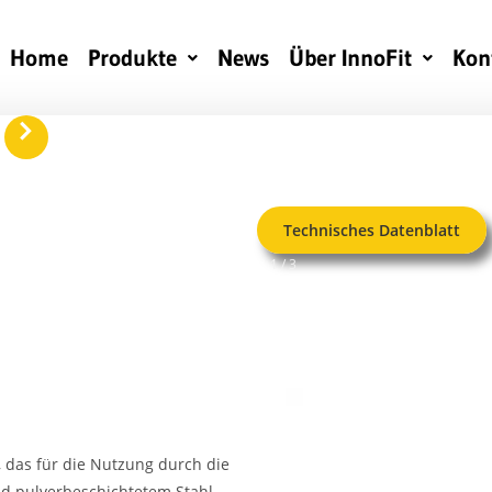
Home
Produkte
News
Über InnoFit
Kon
keyboard_arrow_right
Technisches Datenblatt
1 / 3
, das für die Nutzung durch die
nd pulverbeschichtetem Stahl