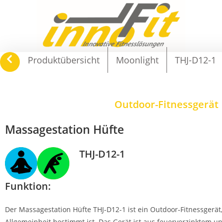
navigate_before
Produktübersicht
Moonlight
THJ-D12-1
Outdoor-Fitnessgerät
Massagestation Hüfte
THJ-D12-1
Funktion:
Der Massagestation Hüfte THJ-D12-1 ist ein Outdoor-Fitnessgerät
Allgemeinheit bestimmt ist. Das Gerät ist aus feuerverzinktem u