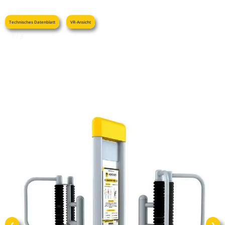
Technisches Datenblatt
VR-Ansicht
1 / 3
❮
❯