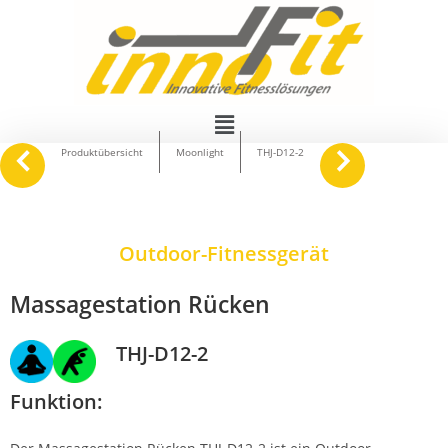
navigate_before
keyboard_arrow_right
Produktübersicht
Moonlight
THJ-D12-2
Outdoor-Fitnessgerät
Massagestation Rücken
THJ-D12-2
Funktion: