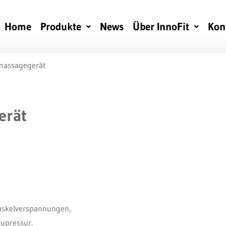
Home
Produkte
News
Über InnoFit
Kon
massagegerät
erät
uskelverspannungen,
upressur.