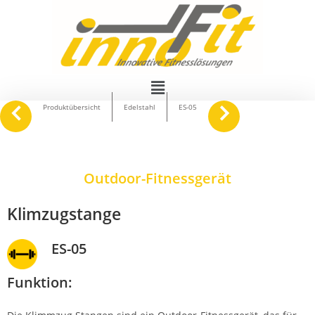
navigate_before
keyboard_arrow_right
Produktübersicht
Edelstahl
ES-05
Outdoor-Fitnessgerät
Klimzugstange
ES-05
Funktion: