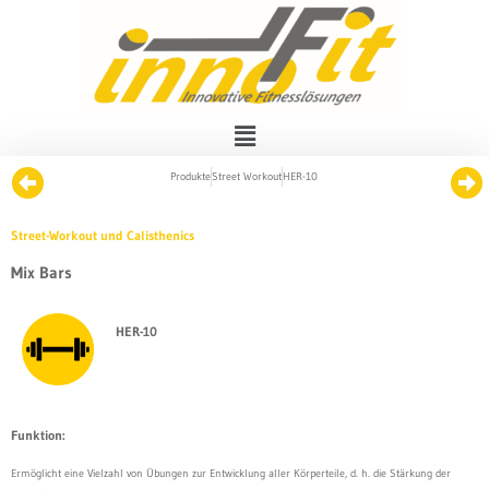
Produkte
Street Workout
HER-10
Street-Workout und Calisthenics
Mix Bars
HER-10
Funktion:
Ermöglicht eine Vielzahl von Übungen zur Entwicklung aller Körperteile, d. h. die Stärkung der