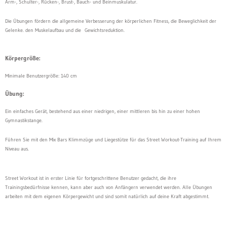
Arm-, Schulter-, Rücken-, Brust-, Bauch- und Beinmuskulatur.
Die Übungen fördern die allgemeine Verbesserung der körperlichen Fitness, die Beweglichkeit der
Gelenke. den Muskelaufbau und die Gewichtsreduktion.
Körpergröße:
Minimale Benutzergröße: 140 cm
Übung:
Ein einfaches Gerät, bestehend aus einer niedrigen, einer mittleren bis hin zu einer hohen
Gymnastikstange.
Führen Sie mit den Mix Bars Klimmzüge und Liegestütze für das Street Workout-Training auf Ihrem
Niveau aus.
Street Workout ist in erster Linie für fortgeschrittene Benutzer gedacht, die ihre
Trainingsbedürfnisse kennen, kann aber auch von Anfängern verwendet werden. Alle Übungen
arbeiten mit dem eigenen Körpergewicht und sind somit natürlich auf deine Kraft abgestimmt.