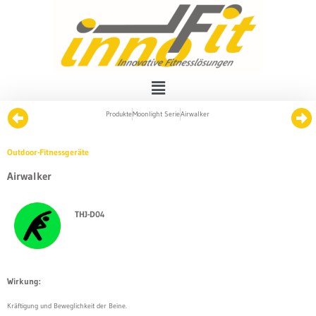
Produkte
Moonlight Serie
Airwalker
Outdoor-Fitnessgeräte
Airwalker
THJ-D04
Wirkung:
Kräftigung und Beweglichkeit der Beine.